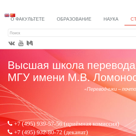
О ФАКУЛЬТЕТЕ
ОБРАЗОВАНИЕ
НАУКА
С
Высшая школа перевода 
МГУ имени М.В. Ломоно
«Переводчики – почт
+7 (495) 939-57-56
(приёмная комиссия)
+7 (495) 932-80-72 (деканат)