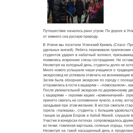
Путешествие началось рано утром. По дороге в Уг
от зимнего сна русскую природу.
В Угличе мы посетили Угличский Кремль (Спасо- Пр
удельных князей). Ребята переживали трагические 
студентов ударил в набатный колокол, призывающ
появились искренние слезы сострадания. Не остав
Несмотря на холодный день, студенты долго не хоте
Много нового услышали наши учащиеся о традициях
экскурсовод не успевала отвечать на возникающие 
Затем была обзорная экскурсия по городу с посещ
отправились в гости к кацкарям – «помоскалили», как
После увлекательной экскурсии по деревенскому дв
с кацкарями – героями кацких «коменничаний» (пр
принято сжигать не соломенное чучело, а елку, ко
загадывая при этом желание. В костре сжигали стар
горела «палюшка», студенты с большим удовольств
танцев за дедом Егором и бабой Маней, слушали в
Участие в конкурсах-потехах сопровождалось дружн
из печки: томленая картошка, соленые огурцы, топл
Несмотря на такой насыщенный день и проделанны