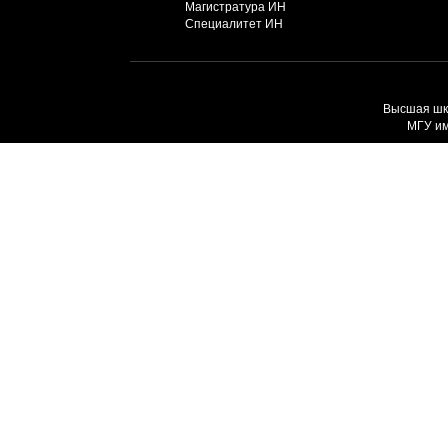
Магистратура ИН
Специалитет ИН
Высшая шко
МГУ им