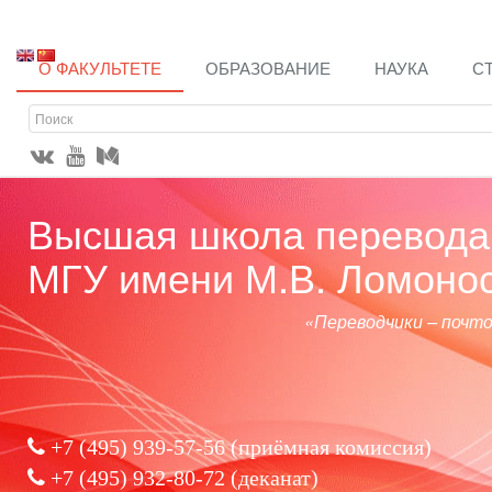
О ФАКУЛЬТЕТЕ
ОБРАЗОВАНИЕ
НАУКА
С
Высшая школа перевода 
МГУ имени М.В. Ломоно
«Переводчики – почт
+7 (495) 939-57-56
(приёмная комиссия)
+7 (495) 932-80-72 (деканат)