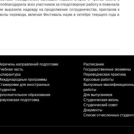
поблагодарила всех участников за плодотворную работу и пожелала
же выразила надежду на продолжение сотрудничества, пригласив к
лы перевода, включая Фестиваль науки в октябре текущего года и
Перечень направлений подготовки
Расписание
Учебная часть
Государственные экзамены
Аспирантура
Переводческая практика
Международные программы
Курсовые работы
Стажировки для иностранных
Выпускные квалификационн
студентов
работы
Дополнительное образование
Для выпускников
Довузовская подготовка
Студенческая жизнь
Студенческий совет
Документы
Списки отчисленных студент