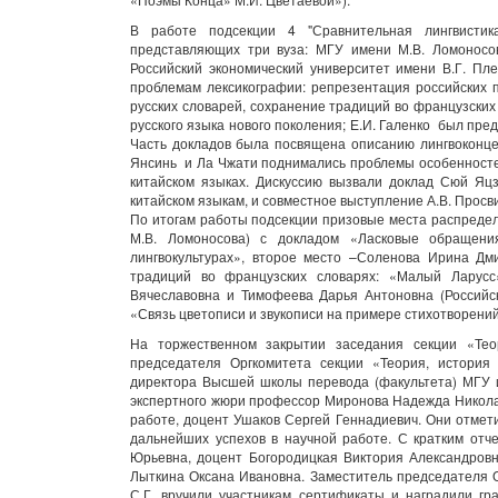
В работе подсекции 4 "Сравнительная лингвистика
представляющих три вуза: МГУ имени М.В. Ломоносо
Российский экономический университет имени В.Г. Пл
проблемам лексикографии: репрезентация российских п
русских словарей, сохранение традиций во французских
русского языка нового поколения; Е.И. Галенко был пре
Часть докладов была посвящена описанию лингвоконцепт
Янсинь и Ла Чжати поднимались проблемы особенностей
китайском языках. Дискуссию вызвали доклад Сюй Яц
китайском языкам, и совместное выступление А.В. Просв
По итогам работы подсекции призовые места распреде
М.В. Ломоносова) с докладом «Ласковые обращения
лингвокультурах», второе место –Соленова Ирина Д
традиций во французских словарях: «Малый Ларусс
Вячеславовна и Тимофеева Дарья Антоновна (Российск
«Связь цветописи и звукописи на примере стихотворений 
На торжественном закрытии заседания секции «Тео
председателя Оргкомитета секции «Теория, история
директора Высшей школы перевода (факультета) МГУ и
экспертного жюри профессор Миронова Надежда Никола
работе, доцент Ушаков Сергей Геннадиевич. Они отмет
дальнейших успехов в научной работе. С кратким от
Юрьевна, доцент Богородицкая Виктория Александров
Лыткина Оксана Ивановна. Заместитель председателя О
С.Г. вручили участникам сертификаты и наградили гр