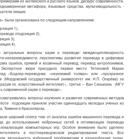
мерами из английского и русского языков. Дискурс современности,
реднамеренная метафора, языковые средства, мультимодальность -
шатели лекции.
да» была организована по следующим направлениям:
секция 1),
реводе (подсекция 2),
кция 3),
екция 4).
 актуальные вопросы науки о переводе: междисциплинарность
ти-непереводимости, перспективы развития перевода в цифровую
еских ошибок, прямой и косвенный перевод, перевод антропонимов,
. Экспертное жюри присудило первое место Тетеновой Марии
лад «Бодлер-переводчик: «неуклюжий толмач» или «прозрачное
е (Мордовский государственный университет им. Н.П. Огарёва) за
 разум vs. искусственный интеллект», третье – Ван Синьюань (МГУ
ь современной науки о переводе».
ссматривались вопросы изучения и развития современных методов
аботе подсекции приняли участие одиннадцать молодых ученых из
а, Тюмени и Красноярска.
вали широкий спектр тем: от анализа ошибок машинного перевода и
де до использования нейронных сетей в оптимизации перевода
й локализации компьютерных игр. Особое внимание было уделено
интеллекта в постпереводческом редактировании текста. Все
ли актуальность избранной проблематики и разнообразие задач,