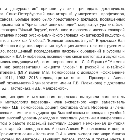
 и дискурсология" приняли участие тринадцать докладчиков,
ва, Санкт-Петербургский гуманитарный университет профсоюзов,
еханова. Больше всего было представлено докладов, посвященных
ерсоналий в "Британской энциклопедии", микроструктура китайско-
 словарях "Малый Ларусс", особенности фразеологических словарей
дставлен проект русско-английского словаря кондитерской индустрии.
ов, таких как "Любовь", "Великий шелковый путь". В докладах Ван
 языка и функционирования публицистических текстов в русском и
зяо, посвященный исследованию ласковых обращений в русском и
ировой и Д.А.Тимофеевой, посвященное связи цветописи и звукописи.
лились следующим образом: первое место – Сюй Яцзяо (МГУ имени
 как репрезентация концепта "любви" в русской и китайской
митриевна (МГУ имени М.В. Ломоносова) с докладом «Сохранение
» 1911, 1993, 2018 годов», третье место – Просвирова Алина
ий экономический университет имени Г.В. Плеханова) с докладом
Б.Л. Пастернака и В.В. Маяковского».
рия, история и методология перевода» выступили заместитель
 и методология перевода», член экспертного жюри, заместитель
мени М.В. Ломоносова, доцент Костикова Ольга Игоревна и члены
евна и заместитель директора Высшей школы перевода по учебной
или высокий уровень докладов и пожелали участникам конференции
четом о работе подсекций выступили доцент Немонежная Виктория
на, старший преподаватель Алевич Анисия Вячеславовна и доцент
ргкомитета секции Костикова О.И. и член экспертного жюри Ушаков
амотами победителей, занявших первое, второе и третье места в