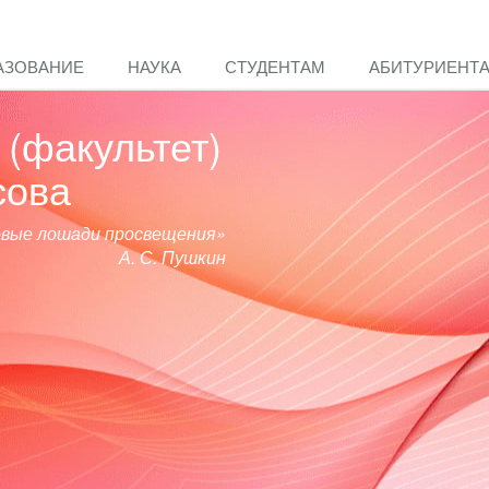
АЗОВАНИЕ
НАУКА
СТУДЕНТАМ
АБИТУРИЕНТ
(факультет)
сова
овые лошади просвещения»
А. С. Пушкин