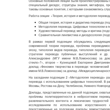
Основные положения лекции были проиллюстрированы при
специальный дискурс, структуры знания, метафора, п
таковы основные понятия, с которыми ознакомились слу
Работа секции «Теория, история и методология перево
Общая теория, история и дидактика перевода (под
Методология перевода. Цифровые технологии в пе
Художественный перевод: методы и критика (подсе
Сравнительная лингвистика и дискурсология (подс
В рамках первой подсекции обсуждались следующие
современной теории перевода, проблема переводимос
эпоху, типология видов перевода, типология переводч
стратегии перевода публичных выступлений и др
Александровне (МГУ имени М.В.Ломоносова) за док
стекло»?», второе – Кузнецовой Екатерине Дмитриевн
доклад «Феномен творчества в переводе: человеческий
имени М.В.Ломоносова) за доклад «Междисциплинарност
На заседании подсекции 2 «Методология перевода» ра
перевода с использованием цифровых технологий. В р
Москвы, Ростова-на-Дону, Челябинска, Нижнего Новгород
Доклады, представленные на данной подсекции, охваты
проблемы политкорректности в нейросетевом перево
развлекательного контента и лексических трудносте
исследованиям по использованию искусственного 
представленные на подсекции доклады демонстрирова