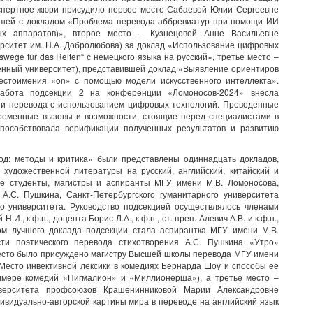
кспертное жюри присудило первое место Сабаевой Юлии Сергеевне
ившей с докладом «Проблема перевода аббревиатур при помощи ИИ
ых аппаратов)», второе место – Кузнецовой Анне Васильевне
ерситет им. Н.А. Добролюбова) за доклад «Использование цифровых
wege für das Reiten“ с немецкого языка на русский», третье место –
енный университет), представившей доклад «Выявление ориентиров
естоимения «on» с помощью модели искусственного интеллекта».
абота подсекции 2 на конференции «Ломоносов-2024» внесла
ии перевода с использованием цифровых технологий. Проведенные
временные вызовы и возможности, стоящие перед специалистами в
способствовала верификации полученных результатов и развитию
од: методы и критика» были представлены одиннадцать докладов,
художественной литературы на русский, английский, китайский и
ие студенты, магистры и аспиранты МГУ имени М.В. Ломоносова,
 А.С. Пушкина, Санкт-Петербургского гуманитарного университета
го университета. Руководство подсекцией осуществлялось членами
., к.ф.н., доцента Борис Л.А., к.ф.н., ст. преп. Алевич А.В. и к.ф.н.,
ом лучшего доклада подсекции стала аспирантка МГУ имени М.В.
ти поэтического перевода стихотворения А.С. Пушкина «Утро»
место было присуждено магистру Высшей школы перевода МГУ имени
Место инвективной лексики в комедиях Бернарда Шоу и способы её
римере комедий «Пигмалион» и «Миллионерша»), а третье место –
иверситета профсоюзов Крашенинниковой Марии Александровне
ивидуально-авторской картины мира в переводе на английский язык