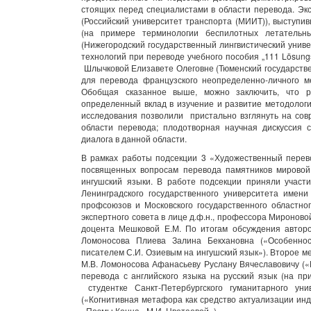
стоящих перед специалистами в области перевода. Э
(Российский университет транспорта (МИИТ)), выступ
(на примере терминологии беспилотных летательн
(Нижегородский государственный лингвистический унив
технологий при переводе учебного пособия „111 Lösungs
Шлычковой Елизавете Олеговне (Тюменский государств
для перевода французского неопределенно-личного м
Обобщая сказанное выше, можно заключить, что р
определенный вклад в изучение и развитие методолог
исследования позволили пристально взглянуть на со
области перевода; плодотворная научная дискуссия 
диалога в данной области.
В рамках работы подсекции 3 «Художественный перев
посвященных вопросам перевода памятников мировой 
ингушский языки. В работе подсекции приняли участ
Ленинградского государственного университета имени
профсоюзов и Московского государственного областно
экспертного совета в лице д.ф.н., профессора Мироновой Н.И
доцента Мешковой Е.М. По итогам обсуждения автор
Ломоносова Плиева Залина Бекхановна («Особеннос
писателем С.И. Озиевым на ингушский язык»). Второе 
М.В. Ломоносова Афанасьеву Руслану Вячеславовичу («
перевода с английского языка на русский язык (на п
студентке Санкт-Петербургского гуманитарного ун
(«Когнитивная метафора как средство актуализации инд
«Поэмы Конца» М.И. Цветаевой»).