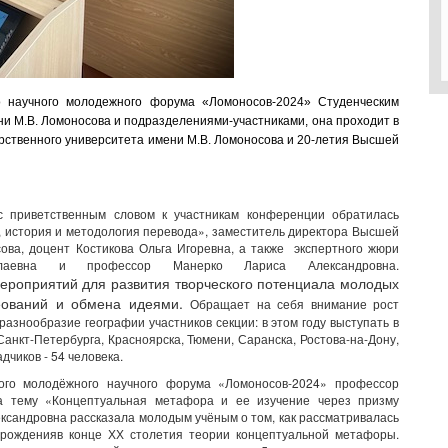
 научного молодежного форума «Ломоносов-2024» Студенческим
ни М.В. Ломоносова и подразделениями-участниками, она проходит в
рственного университета имени М.В. Ломоносова и 20-летия Высшей
с приветственным словом к участникам конференции обратилась
, история и методология перевода», заместитель директора Высшей
ова, доцент Костикова Ольга Игоревна, а также экспертного жюри
лаевна и профессор Манерко Лариса Александровна.
ероприятий для развития творческого потенциала молодых
деований и обмена идеями.
Обращает на себя внимание рост
азнообразие географии участников секции: в этом году выступать в
нкт-Петербурга, Красноярска, Тюмени, Саранска, Ростова-на-Дону,
дчиков - 54 человека.
ого молодёжного научного форума «Ломоносов-2024» профессор
а тему «Концептуальная метафора и ее изучение через призму
ксандровна рассказала молодым учёным о том, как рассматривалась
арожденияв конце ХХ столетия теории концептуальной метафоры.