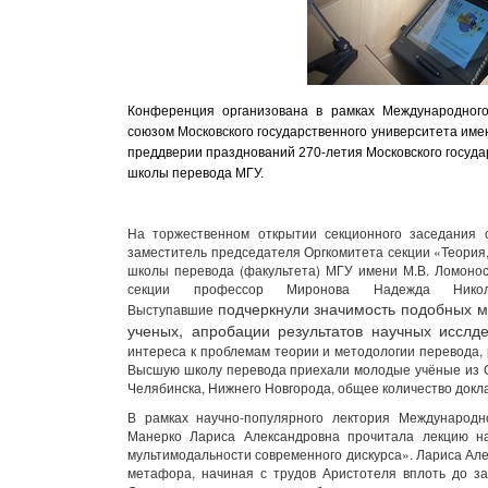
Конференция организована в рамках Международного
союзом Московского государственного университета име
преддверии празднований 270-летия Московского госуда
школы перевода МГУ.
На торжественном открытии секционного заседания 
заместитель председателя Оргкомитета секции «Теория
школы перевода (факультета) МГУ имени М.В. Ломонос
секции профессор Миронова Надежда Нико
подчеркнули значимость подобных м
Выступавшие
ученых, апробации результатов научных иссл
интереса к проблемам теории и методологии перевода, р
Высшую школу перевода приехали молодые учёные из Са
Челябинска, Нижнего Новгорода, общее количество докла
В рамках научно-популярного лектория Международн
Манерко Лариса Александровна прочитала лекцию н
мультимодальности современного дискурса». Лариса Але
метафора, начиная с трудов Аристотеля вплоть до з