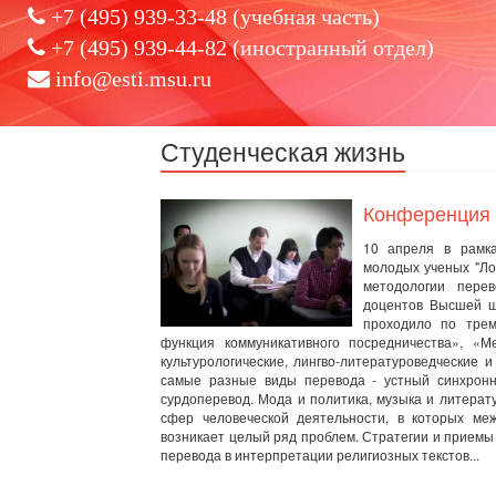
+7 (495) 939-33-48 (учебная часть)
+7 (495) 939-44-82 (иностранный отдел)
info@esti.msu.ru
Студенческая жизнь
Конференция 
10 апреля в рамка
молодых ученых "Ло
методологии пере
доцентов Высшей ш
проходило по трем
функция коммуникативного посредничества», «М
культурологические, лингво-литературоведческие
самые разные виды перевода - устный синхронн
сурдоперевод. Мода и политика, музыка и литерат
сфер человеческой деятельности, в которых ме
возникает целый ряд проблем. Стратегии и приемы
перевода в интерпретации религиозных текстов...