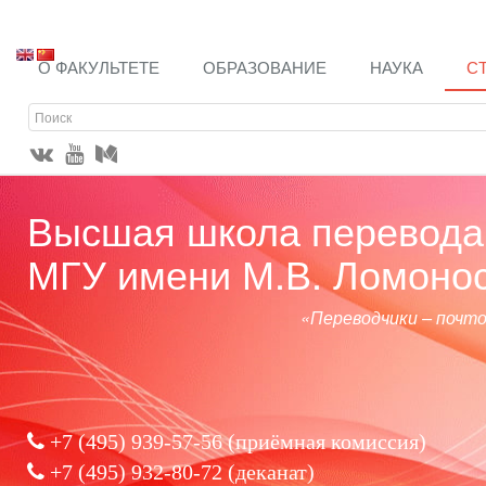
О ФАКУЛЬТЕТЕ
ОБРАЗОВАНИЕ
НАУКА
С
Высшая школа перевода 
МГУ имени М.В. Ломоно
«Переводчики – почт
+7 (495) 939-57-56
(приёмная комиссия)
+7 (495) 932-80-72 (деканат)