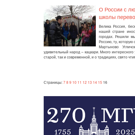
О России с л
школы перево
Велика Россия, бес
нашей стране инос
городах. Решили мы
Россию, ту, которую
Мартыново Угличс
удивительный народ – кацкари. Много интересного 
старой, так и современной, и о традициях, свято чт
Страницы:
7
8
9
10
11
12
13
14
15
16